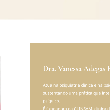
Dra. Vanessa Adegas 
Atua na psiquiatria clínica e na p
sustentando uma prática que inte
psíquico.
É fundadora da CLINSAM, clínica